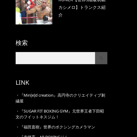
カシメロ】トランクス紹
介
検索
LINK
・
『Min[e]d creation』高円寺のクリエイティブ刺
繍屋
・
『SUGAR FIT BOXING GYM』元世界王者下田昭
文のフイットネスジム！
・
『福田直樹』世界のボクシングカメラマン