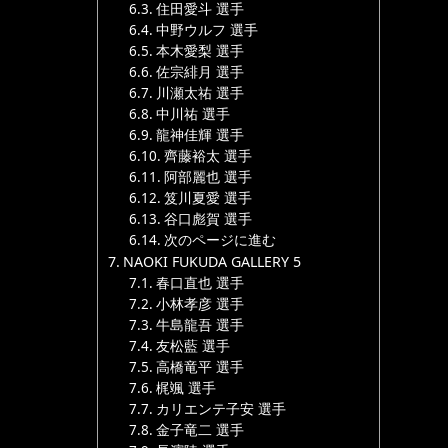
住田愛斗 選手
中野ウルフ 選手
本木愛梨 選手
佐宗緋月 選手
川瀬太祐 選手
中川祐 選手
龍神佳輝 選手
齊藤裕太 選手
阿部麗也 選手
笈川夏愛 選手
谷口彪賀 選手
次のページに進む
NAOKI FUKUDA GALLERY 5
春口直也 選手
小林孝彦 選手
牛島龍吾 選手
友松藍 選手
高橋竜平 選手
梶颯 選手
カリエンテ子安 選手
金子竜二 選手