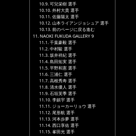
可兒栄樹 選手
外村大貴 選手
佐藤陽太 選手
山本ライアンジョシュア 選手
前のページに戻る進む
NAOKI FUKUDA GALLERY 9
千葉豪毅 選手
中村駿 選手
坂井祥紀 選手
島田拓実 選手
平野和憲 選手
三浦仁 選手
高根秀寿 選手
清水優人 選手
石垣芙季 選手
李鎮宇 選手
ジョーカーリョウ 選手
尾形航 選手
河本歩夢 選手
西口享佑 選手
峯田光 選手