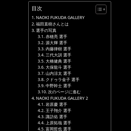
目次
NAOKI FUKUDA GALLERY
福田直樹さんとは
選手の写真
赤穂亮 選手
源大輝 選手
内藤律樹 選手
三代大訓 選手
大橋健典 選手
大保龍斗 選手
山内涼太 選手
クドゥラ金子 選手
中野幹士 選手
次のページに進む
NAOKI FUKUDA GALLERY 2
岩原慶 選手
王子翔介 選手
諏訪佑 選手
上原拓哉 選手
富岡哲也 選手