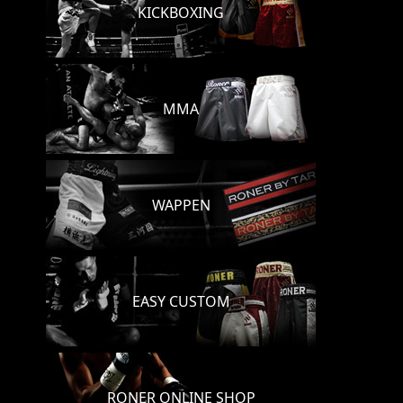
KICKBOXING
MMA
WAPPEN
EASY CUSTOM
RONER ONLINE SHOP