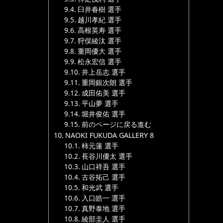
臼井春樹 選手
越川孝紀 選手
高根英寿 選手
狩俣綾汰 選手
重岡優大 選手
松永宏信 選手
井上岳志 選手
重岡銀次朗 選手
成田佑美 選手
平山夢 選手
堀井俊佑 選手
前のページに戻る進む
NAOKI FUKUDA GALLERY 8
柿元蓮 選手
長谷川優太 選手
山口祥吾 選手
古谷拓己 選手
和光武 選手
入口皓一 選手
真野泰地 選手
綾部圭人 選手