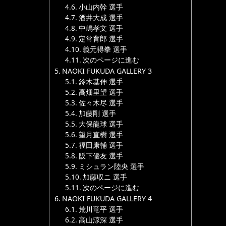
小山内幹 選手
酒井大成 選手
中嶋孝文 選手
定常育郎 選手
義元得拳 選手
次のページに進む
NAOKI FUKUDA GALLERY 3
鈴木基伸 選手
高畑里望 選手
佐々木尽 選手
加藤剛 選手
大保龍球 選手
望月直樹 選手
福田康輔 選手
阪下優友 選手
ミシュラン陸央 選手
加藤収ニ 選手
次のページに進む
NAOKI FUKUDA GALLERY 4
荒川竜平 選手
高山涼深 選手