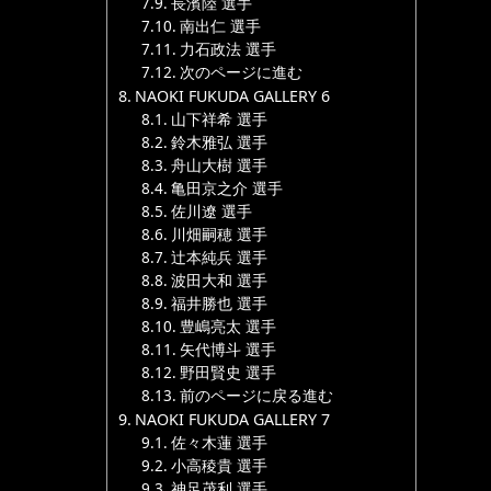
長濱陸 選手
南出仁 選手
力石政法 選手
次のページに進む
NAOKI FUKUDA GALLERY 6
山下祥希 選手
鈴木雅弘 選手
舟山大樹 選手
亀田京之介 選手
佐川遼 選手
川畑嗣穂 選手
辻本純兵 選手
波田大和 選手
福井勝也 選手
豊嶋亮太 選手
矢代博斗 選手
野田賢史 選手
前のページに戻る進む
NAOKI FUKUDA GALLERY 7
佐々木蓮 選手
小高稜貴 選手
神足茂利 選手