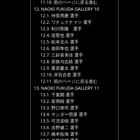
前のページに戻る進む
NAOKI FUKUDA GALLERY 10
仲里周磨 選手
ワチュクナァツ 選手
利川聖隆 選手
堤聖也 選手
松本北斗 選手
柴田隼也 選手
三好喜美佳 選手
若狭与志枝 選手
栗原慶太 選手
岸百合恵 選手
前のページに戻る進む
NAOKI FUKUDA GALLERY 11
千葉開 選手
富岡樹 選手
野口将司 選手
サンダー照屋 選手
可児栄樹 選手
吉野健二 選手
橋本拓海 選手