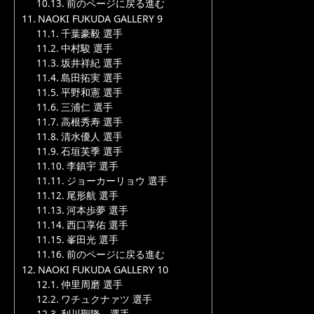
前のページに戻る進む
NAOKI FUKUDA GALLERY 9
千葉豪毅 選手
中村駿 選手
坂井祥紀 選手
島田拓実 選手
平野和憲 選手
三浦仁 選手
高根秀寿 選手
清水優人 選手
石垣芙季 選手
李鎮宇 選手
ジョーカーリョウ 選手
尾形航 選手
河本歩夢 選手
西口享佑 選手
峯田光 選手
前のページに戻る進む
NAOKI FUKUDA GALLERY 10
仲里周磨 選手
ワチュクナァツ 選手