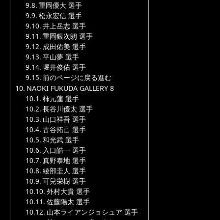
重岡優大 選手
松永宏信 選手
井上岳志 選手
重岡銀次朗 選手
成田佑美 選手
平山夢 選手
堀井俊佑 選手
前のページに戻る進む
NAOKI FUKUDA GALLERY 8
柿元蓮 選手
長谷川優太 選手
山口祥吾 選手
古谷拓己 選手
和光武 選手
入口皓一 選手
真野泰地 選手
綾部圭人 選手
可兒栄樹 選手
外村大貴 選手
佐藤陽太 選手
山本ライアンジョシュア 選手