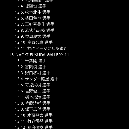
利川聖隆 選手
堤聖也 選手
松本北斗 選手
柴田隼也 選手
三好喜美佳 選手
若狭与志枝 選手
栗原慶太 選手
岸百合恵 選手
前のページに戻る進む
NAOKI FUKUDA GALLERY 11
千葉開 選手
富岡樹 選手
野口将司 選手
サンダー照屋 選手
可児栄樹 選手
吉野健二 選手
橋本拓海 選手
佐藤洸輔 選手
坂下広併 選手
水藤翔太 選手
竹迫司登 選手
別府優樹 選手