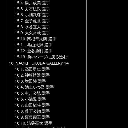
湯川成美 選手
力石法政 選手
小畑武尊 選手
金子虎旦 選手
水谷直人 選手
大久裕哉 選手
関根幸太朗 選手
亀山大輝 選手
金谷勇利 選手
前のページに戻る進む
NAOKI FUKUDA GALLERY 14
高田勇仁 選手
神崎靖浩 選手
増田陸 選手
池上いつ己 選手
中川公弘 選手
小浦翼 選手
山田龍斗 選手
眞下公翔 選手
齋藤麗王 選手
渋谷亮太 選手