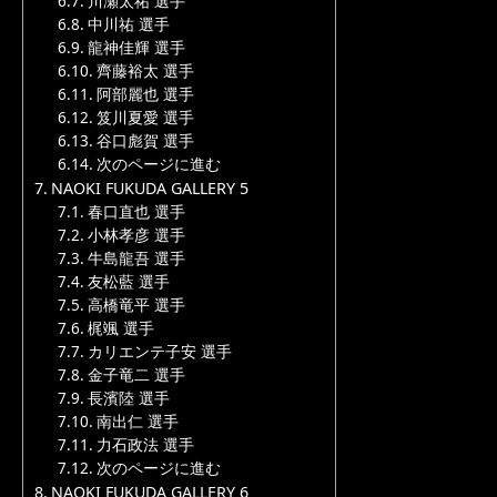
川瀬太祐 選手
中川祐 選手
龍神佳輝 選手
齊藤裕太 選手
阿部麗也 選手
笈川夏愛 選手
谷口彪賀 選手
次のページに進む
NAOKI FUKUDA GALLERY 5
春口直也 選手
小林孝彦 選手
牛島龍吾 選手
友松藍 選手
高橋竜平 選手
梶颯 選手
カリエンテ子安 選手
金子竜二 選手
長濱陸 選手
南出仁 選手
力石政法 選手
次のページに進む
NAOKI FUKUDA GALLERY 6