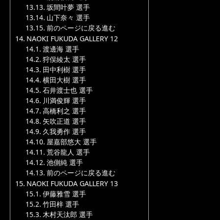
坂間叶夢 選手
山下奈々 選手
前のページに戻る進む
NAOKI FUKUDA GALLERY 12
渡邊海 選手
狩俣綾太 選手
田中利樹 選手
横田大樹 選手
石井渡士也 選手
川満俊輝 選手
高橋利之 選手
矢吹正道 選手
久我勇作 選手
屋嘉部悠大 選手
荒谷龍人 選手
池側純 選手
前のページに戻る進む
NAOKI FUKUDA GALLERY 13
伊藤雅雪 選手
竹田梓 選手
木村天汰郎 選手