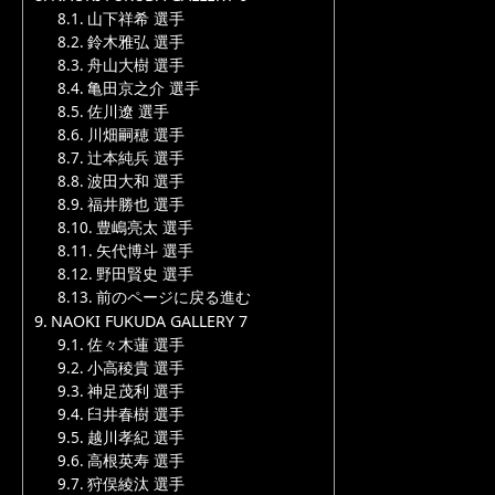
山下祥希 選手
鈴木雅弘 選手
舟山大樹 選手
亀田京之介 選手
佐川遼 選手
川畑嗣穂 選手
辻本純兵 選手
波田大和 選手
福井勝也 選手
豊嶋亮太 選手
矢代博斗 選手
野田賢史 選手
前のページに戻る進む
NAOKI FUKUDA GALLERY 7
佐々木蓮 選手
小高稜貴 選手
神足茂利 選手
臼井春樹 選手
越川孝紀 選手
高根英寿 選手
狩俣綾汰 選手