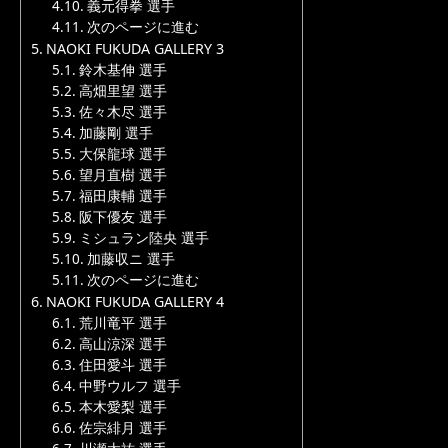
義元得拳 選手
次のページに進む
NAOKI FUKUDA GALLERY 3
鈴木基伸 選手
高畑里望 選手
佐々木尽 選手
加藤剛 選手
大保龍球 選手
望月直樹 選手
福田康輔 選手
阪下優友 選手
ミシュラン陸央 選手
加藤収ニ 選手
次のページに進む
NAOKI FUKUDA GALLERY 4
荒川竜平 選手
高山涼深 選手
住田愛斗 選手
中野ウルフ 選手
本木愛梨 選手
佐宗緋月 選手