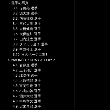
選手の写真
赤穂亮 選手
源大輝 選手
内藤律樹 選手
三代大訓 選手
大橋健典 選手
大保龍斗 選手
山内涼太 選手
クドゥラ金子 選手
中野幹士 選手
次のページに進む
NAOKI FUKUDA GALLERY 2
岩原慶 選手
王子翔介 選手
諏訪佑 選手
上原拓哉 選手
富岡哲也 選手
小山内幹 選手
酒井大成 選手
中嶋孝文 選手
定常育郎 選手