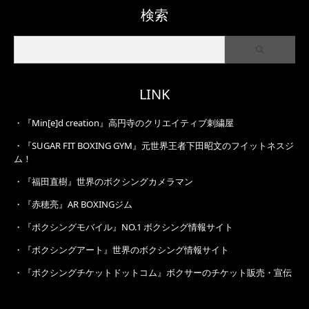
検索
LINK
・
『Min[e]d creation』高円寺のクリエイティブ刺繍屋
・
『SUGAR FIT BOXING GYM』元世界王者下田昭文のフイットネスジ
ム！
・
『福田直樹』世界のボクシングカメラマン
・
『赤穂亮』AR BOXINGジム
・
『ボクシングモバイル』NO.1 ボクシング情報サイト
・
『ボクシングアート』世界のボクシング情報サイト
・
『ボクシングチケットドットコム』ボクサーのチケット販売・宣伝