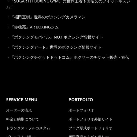
・
『SUGAR FIT BOXING GYM』元世界王者下田昭文のフイットネスジ
ム！
・
『福田直樹』世界のボクシングカメラマン
・
『赤穂亮』AR BOXINGジム
・
『ボクシングモバイル』NO.1 ボクシング情報サイト
・
『ボクシングアート』世界のボクシング情報サイト
・
『ボクシングチケットドットコム』ボクサーのチケット販売・宣伝
SERVICE MENU
PORTFOLIO
オーダーの流れ
ポートフォリオ
料金と納期について
ポートフォリオ外部サイト
トランクス・フルカスタム
ブログ形式ポートフォリオ
プレミアムプラン
福田直樹さんギャラリー