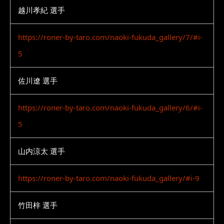
越川孝紀 選手
https://roner-by-taro.com/naoki-fukuda_gallery/7/#i-
5
佐川遼 選手
https://roner-by-taro.com/naoki-fukuda_gallery/6/#i-
5
山内涼太 選手
https://roner-by-taro.com/naoki-fukuda_gallery/#i-9
竹田梓 選手