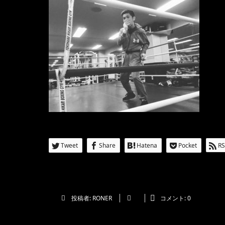
Tweet
Share
Hatena
Pocket
RS
投稿者:
RONER
コメント:
0