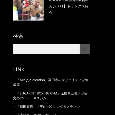
カシメロ】トランクス紹
介
検索
LINK
・
『Min[e]d creation』高円寺のクリエイティブ刺
繍屋
・
『SUGAR FIT BOXING GYM』元世界王者下田昭
文のフイットネスジム！
・
『福田直樹』世界のボクシングカメラマン