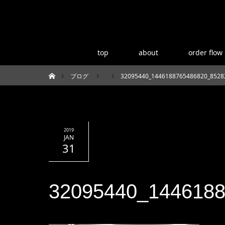
top
about
order flow
ブログ
32095440_1446188765486820_8528
ホーム
2019
JAN
31
32095440_144618