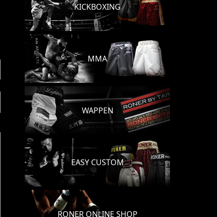
KICKBOXING
MMA
WAPPEN
EASY CUSTOM
RONER ONLINE SHOP