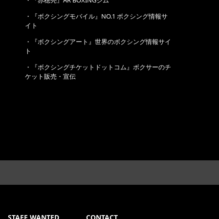
・
『赤穂亮』AR BOXINGジム
・
『ボクシングモバイル』NO.1 ボクシング情報サ
イト
・
『ボクシングアート』世界のボクシング情報サイ
ト
・
『ボクシングチケットドットコム』ボクサーのチ
ケット販売・宣伝
STAFF WANTED
CONTACT