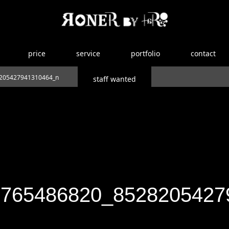
price
service
portfolio
contact
205427941310464_n
staff wanted
8765486820_8528205427