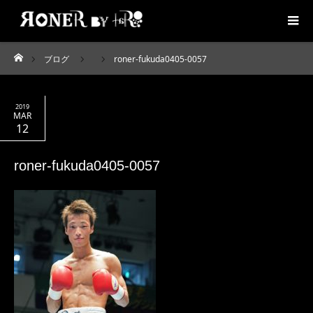
ブログ
roner-fukuda0405-0057
ホーム
2019
MAR
12
roner-fukuda0405-0057