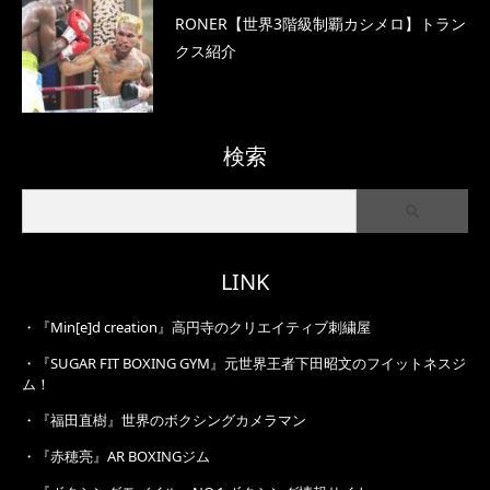
RONER【世界3階級制覇カシメロ】トラン
クス紹介
検索
LINK
・
『Min[e]d creation』高円寺のクリエイティブ刺繍屋
・
『SUGAR FIT BOXING GYM』元世界王者下田昭文のフイットネスジ
ム！
・
『福田直樹』世界のボクシングカメラマン
・
『赤穂亮』AR BOXINGジム