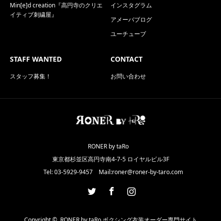
Min[e]d creation『高円寺のクリエ
インスタグラム
イティブ刺繍屋』
アメーバブログ
ユーチューブ
STAFF WANTED
CONTACT
スタッフ募集！
お問い合わせ
RONER by taRo
東京都杉並区高円寺南4-7-5 ロイヤルビル3F
Tel: 03-5929-9457 Mail:roner@roner-by-taro.com
Twitter
Facebook
Instagram
Copyright ©
RONER by taRo ボクシング衣装オーダー専門サイト