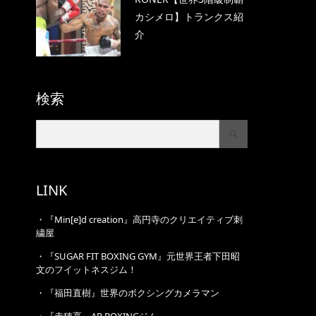
カシメロ】トランクス紹
介
検索
LINK
・
『Min[e]d creation』高円寺のクリエイティブ刺
繍屋
・
『SUGAR FIT BOXING GYM』元世界王者下田昭
文のフイットネスジム！
・
『福田直樹』世界のボクシングカメラマン