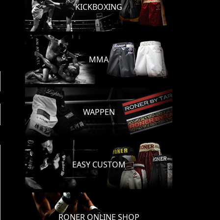
KICKBOXING
MMA
WAPPEN
EASY CUSTOM
RONER ONLINE SHOP