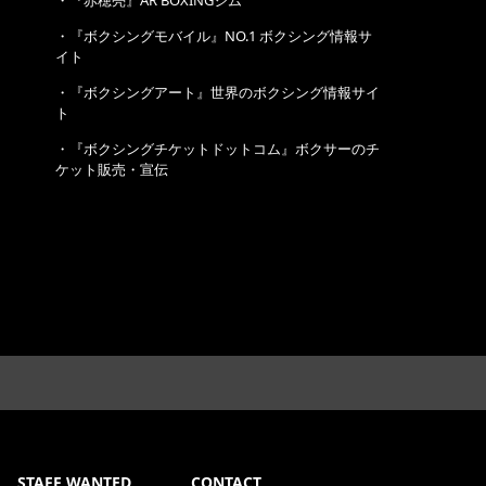
・
『赤穂亮』AR BOXINGジム
・
『ボクシングモバイル』NO.1 ボクシング情報サ
イト
・
『ボクシングアート』世界のボクシング情報サイ
ト
・
『ボクシングチケットドットコム』ボクサーのチ
ケット販売・宣伝
STAFF WANTED
CONTACT