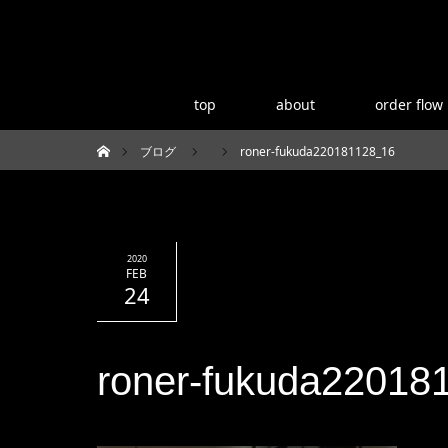
top
about
order flow
ブログ
roner-fukuda220181128_16
ホーム
2020
FEB
24
roner-fukuda22018