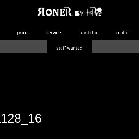
price
service
portfolio
contact
staff wanted
1128_16