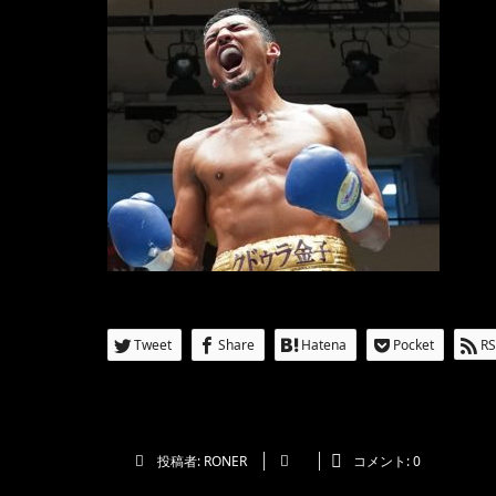
Tweet
Share
Hatena
Pocket
RS
投稿者:
RONER
コメント:
0