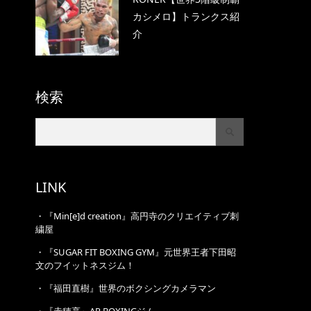
カシメロ】トランクス紹
介
検索
LINK
・
『Min[e]d creation』高円寺のクリエイティブ刺
繍屋
・
『SUGAR FIT BOXING GYM』元世界王者下田昭
文のフイットネスジム！
・
『福田直樹』世界のボクシングカメラマン