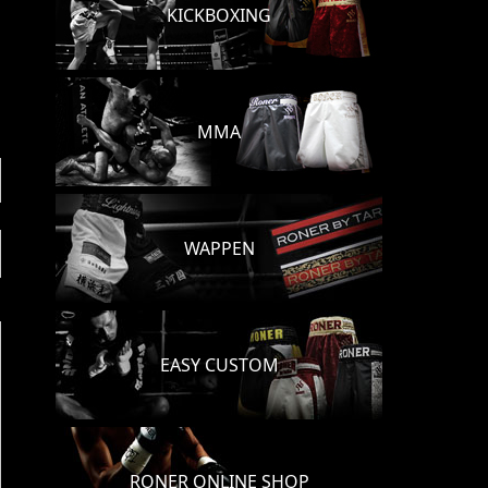
KICKBOXING
MMA
WAPPEN
EASY CUSTOM
RONER ONLINE SHOP