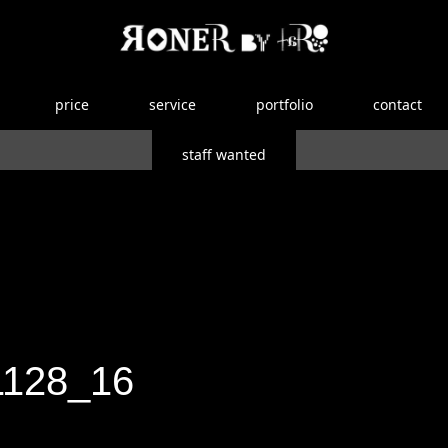
price
service
portfolio
contact
staff wanted
1128_16