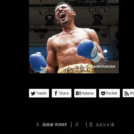
Tweet
Share
Hatena
Pocket
RS
投稿者:
RONER
コメント:
0