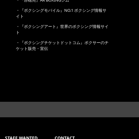
・
『赤穂亮』AR BOXINGジム
・
『ボクシングモバイル』NO.1 ボクシング情報サ
イト
・
『ボクシングアート』世界のボクシング情報サイ
ト
・
『ボクシングチケットドットコム』ボクサーのチ
ケット販売・宣伝
STAFF WANTED
CONTACT