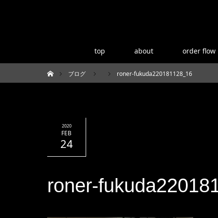
top
about
order flow
ブログ
roner-fukuda220181128_16
ホーム
2020
FEB
24
roner-fukuda22018