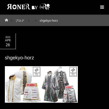
ブログ
shgekyo-horz
ホーム
2023
APR
26
shgekyo-horz