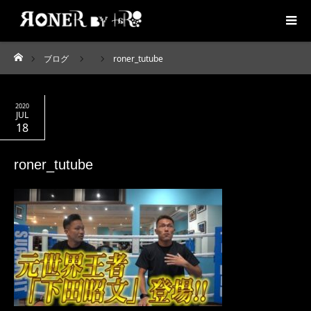
ブログ
roner_tutube
ホーム
2020
JUL
18
roner_tutube