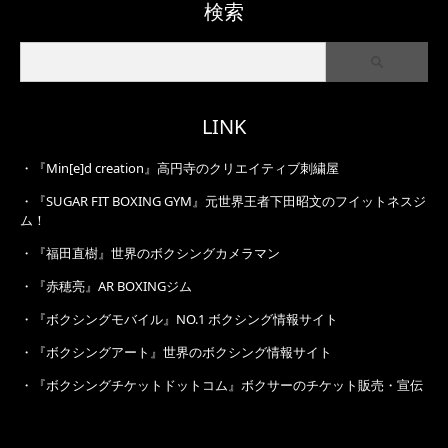
検索
LINK
・
『Min[e]d creation』高円寺のクリエイティブ刺繍屋
・
『SUGAR FIT BOXING GYM』元世界王者下田昭文のフイットネスジ
ム！
・
『福田直樹』世界のボクシングカメラマン
・
『赤穂亮』AR BOXINGジム
・
『ボクシングモバイル』NO.1 ボクシング情報サイト
・
『ボクシングアート』世界のボクシング情報サイト
・
『ボクシングチケットドットコム』ボクサーのチケット販売・宣伝