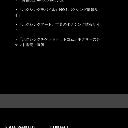
・
『赤穂亮』AR BOXINGジム
・
『ボクシングモバイル』NO.1 ボクシング情報サ
イト
・
『ボクシングアート』世界のボクシング情報サイ
ト
・
『ボクシングチケットドットコム』ボクサーのチ
ケット販売・宣伝
STAFF WANTED
CONTACT