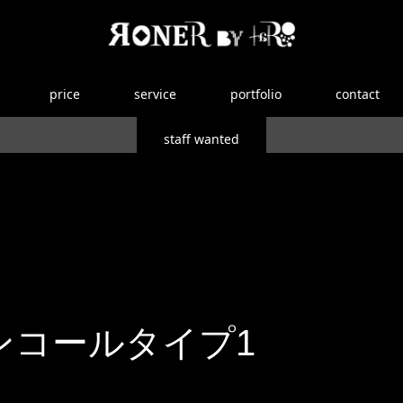
price
service
portfolio
contact
staff wanted
ンコールタイプ1