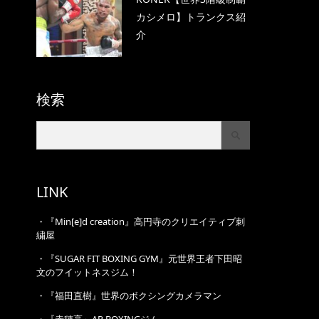
カシメロ】トランクス紹
介
検索
LINK
・
『Min[e]d creation』高円寺のクリエイティブ刺
繍屋
・
『SUGAR FIT BOXING GYM』元世界王者下田昭
文のフイットネスジム！
・
『福田直樹』世界のボクシングカメラマン