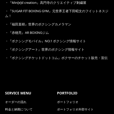
・
『Min[e]d creation』高円寺のクリエイティブ刺繍屋
・
『SUGAR FIT BOXING GYM』元世界王者下田昭文のフイットネスジ
ム！
・
『福田直樹』世界のボクシングカメラマン
・
『赤穂亮』AR BOXINGジム
・
『ボクシングモバイル』NO.1 ボクシング情報サイト
・
『ボクシングアート』世界のボクシング情報サイト
・
『ボクシングチケットドットコム』ボクサーのチケット販売・宣伝
SERVICE MENU
PORTFOLIO
オーダーの流れ
ポートフォリオ
料金と納期について
ポートフォリオ外部サイト