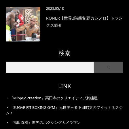
2023.05.18
RONER【世界3階級制覇カシメロ】トラン
クス紹介
検索
LINK
・
『Min[e]d creation』高円寺のクリエイティブ刺繍屋
・
『SUGAR FIT BOXING GYM』元世界王者下田昭文のフイットネスジ
ム！
・
『福田直樹』世界のボクシングカメラマン