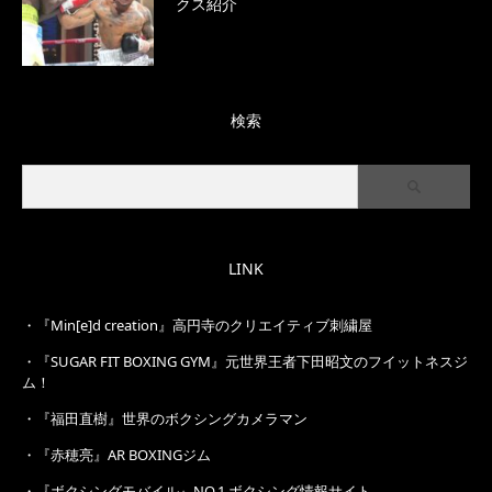
クス紹介
検索
LINK
・
『Min[e]d creation』高円寺のクリエイティブ刺繍屋
・
『SUGAR FIT BOXING GYM』元世界王者下田昭文のフイットネスジ
ム！
・
『福田直樹』世界のボクシングカメラマン
・
『赤穂亮』AR BOXINGジム
・
『ボクシングモバイル』NO.1 ボクシング情報サイト