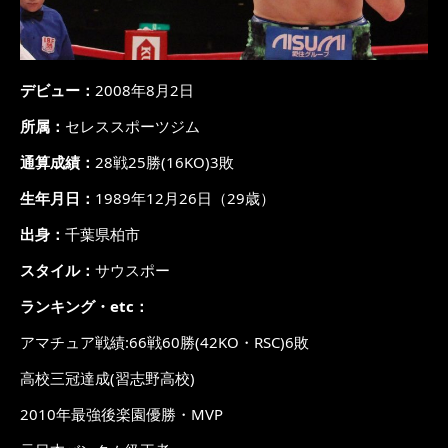
デビュー：
2008年8月2日
所属：
セレススポーツジム
通算成績：
28戦25勝(16KO)3敗
生年月日：
1989年12月26日（29歳）
出身：
千葉県柏市
スタイル：
サウスポー
ランキング・etc：
アマチュア戦績:66戦60勝(42KO・RSC)6敗
高校三冠達成(習志野高校)
2010年最強後楽園優勝・MVP