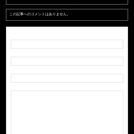
この記事へのコメントはありません。
名前
( 必須 )
E-MAIL
( 必須 ) - 公開されません -
URL