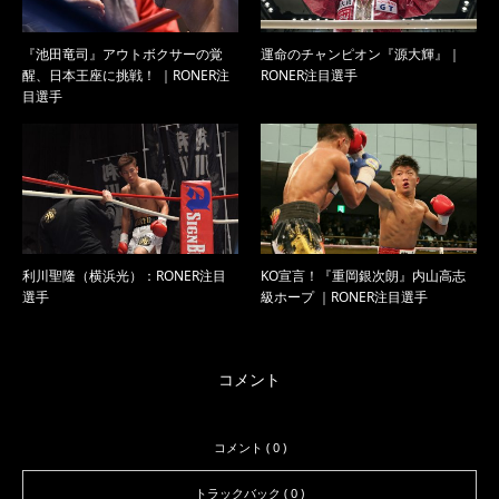
『池田竜司』アウトボクサーの覚
運命のチャンピオン『源大輝』｜
醒、日本王座に挑戦！ ｜RONER注
RONER注目選手
目選手
利川聖隆（横浜光）：RONER注目
KO宣言！『重岡銀次朗』内山高志
選手
級ホープ ｜RONER注目選手
コメント
コメント ( 0 )
トラックバック ( 0 )