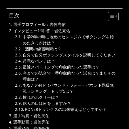
目次
選手プロフィール：岩佐亮佑
インタビュー1問1答：岩佐亮佑
中学2年の時に地元のセレスジムでボクシングを始
めたきっかけは？
1週間の練習時間は？
自分で自分ボクシングスタイルを説明してください
得意なパンチは？
最近スパーリングで印象的だった選手は？
今までの試合で一番印象的だった試合は？またその
理由は？
あなたのPFP（パウンド・フォー・パウンド階級無
視ランキング）トップ5は？
憧れのボクサーは？
休みの日は何をしますか？
RONERトランクスの出来栄えはどうですか？
選手写真：岩佐亮佑
選手動画：岩佐亮佑
選手SNS：岩佐亮佑